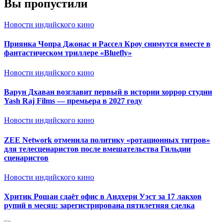
Вы пропустили
Новости индийского кино
Приянка Чопра Джонас и Рассел Кроу снимутся вместе в
фантастическом триллере «Bluefly»
Новости индийского кино
Варун Дхаван возглавит первый в истории хоррор студии
Yash Raj Films — премьера в 2027 году
Новости индийского кино
ZEE Network отменила политику «ротационных титров»
для телесценаристов после вмешательства Гильдии
сценаристов
Новости индийского кино
Хритик Рошан сдаёт офис в Андхери Уэст за 17 лакхов
рупий в месяц: зарегистрирована пятилетняя сделка