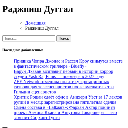
Раджниш Дуггал
Домашняя
Раджниш Дуггал
Найти:
Последние добавленные
Приянка Чопра Джонас и Рассел Кроу снимутся вместе
в фантастическом триллере «Bluefly»
Варун Дхаван возглавит первый в истории хоррор
студии Yash Raj Films — премьера в 2027 году
ZEE Network отменила политику «ротационных
титров» для телесценаристов после вмешательства
Гильдии сценаристов
Хритик Рошан сдаёт офис в Андхери Уэст за 17 лакхов
рупий в месяц: зарегистрирована пятилетняя сделка
Смена состава в «Lalkaara»: Фархан Ахтар покинул
проект Аамира Кхана и Ашутоша Говарикера — его
заменит Сидхант Гупта