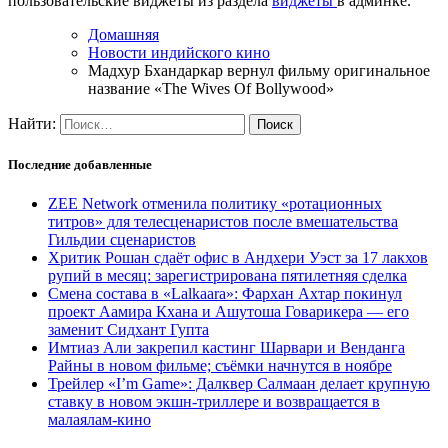
пользовательские виджеты из раздела
виджеты
в админке.
Домашняя
Новости индийского кино
Мадхур Бхандаркар вернул фильму оригинальное
название «The Wives Of Bollywood»
Найти:
Последние добавленные
ZEE Network отменила политику «ротационных
титров» для телесценаристов после вмешательства
Гильдии сценаристов
Хритик Рошан сдаёт офис в Андхери Уэст за 17 лакхов
рупий в месяц: зарегистрирована пятилетняя сделка
Смена состава в «Lalkaara»: Фархан Ахтар покинул
проект Аамира Кхана и Ашутоша Говарикера — его
заменит Сидхант Гупта
Имтиаз Али закрепил кастинг Шарвари и Венданга
Райны в новом фильме; съёмки начнутся в ноябре
Трейлер «I’m Game»: Далквер Салмаан делает крупную
ставку в новом экшн-триллере и возвращается в
малаялам-кино