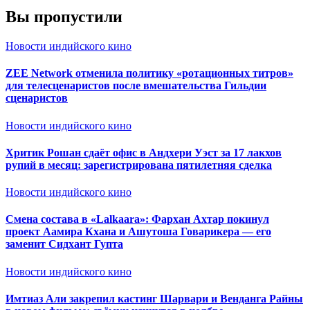
Вы пропустили
Новости индийского кино
ZEE Network отменила политику «ротационных титров»
для телесценаристов после вмешательства Гильдии
сценаристов
Новости индийского кино
Хритик Рошан сдаёт офис в Андхери Уэст за 17 лакхов
рупий в месяц: зарегистрирована пятилетняя сделка
Новости индийского кино
Смена состава в «Lalkaara»: Фархан Ахтар покинул
проект Аамира Кхана и Ашутоша Говарикера — его
заменит Сидхант Гупта
Новости индийского кино
Имтиаз Али закрепил кастинг Шарвари и Венданга Райны