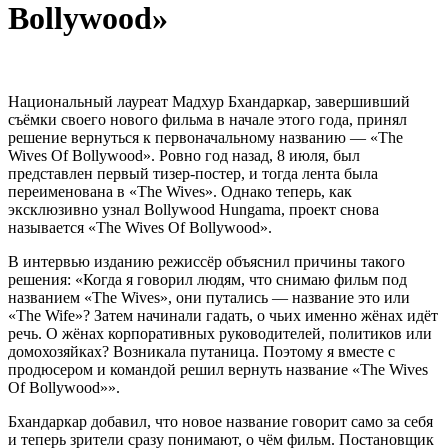
Bollywood»
Национальный лауреат Мадхур Бхандаркар, завершивший
съёмки своего нового фильма в начале этого года, принял
решение вернуться к первоначальному названию — «The
Wives Of Bollywood». Ровно год назад, 8 июля, был
представлен первый тизер-постер, и тогда лента была
переименована в «The Wives». Однако теперь, как
эксклюзивно узнал Bollywood Hungama, проект снова
называется «The Wives Of Bollywood».
В интервью изданию режиссёр объяснил причины такого
решения: «Когда я говорил людям, что снимаю фильм под
названием «The Wives», они путались — название это или
«The Wife»? Затем начинали гадать, о чьих именно жёнах идёт
речь. О жёнах корпоративных руководителей, политиков или
домохозяйках? Возникала путаница. Поэтому я вместе с
продюсером и командой решил вернуть название «The Wives
Of Bollywood»».
Бхандаркар добавил, что новое название говорит само за себя
и теперь зрители сразу понимают, о чём фильм. Постановщик