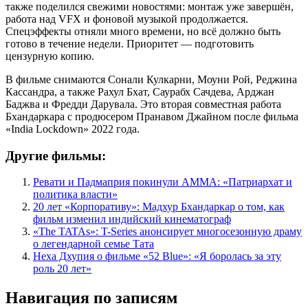
также поделился свежими новостями: монтаж уже завершён,
работа над VFX и фоновой музыкой продолжается.
Спецэффекты отняли много времени, но всё должно быть
готово в течение недели. Приоритет — подготовить
цензурную копию.
В фильме снимаются Сонали Кулкарни, Моуни Рой, Реджина
Кассандра, а также Рахул Бхат, Саурабх Сачдева, Арджан
Баджва и Фредди Дарувала. Это вторая совместная работа
Бхандаркара с продюсером Пранавом Джайном после фильма
«India Lockdown» 2022 года.
Другие фильмы:
Ревати и Падмаприя покинули AMMA: «Патриархат и
политика власти»
20 лет «Корпоративу»: Мадхур Бхандаркар о том, как
фильм изменил индийский кинематограф
«The TATAs»: T-Series анонсирует многосезонную драму
о легендарной семье Тата
Неха Дхупия о фильме «52 Blue»: «Я боролась за эту
роль 20 лет»
Навигация по записям