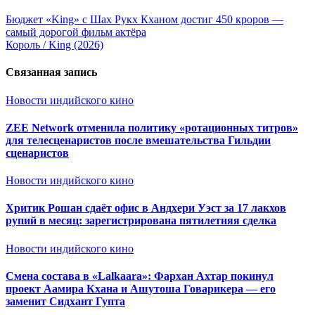
Бюджет «King» с Шах Рукх Кханом достиг 450 кроров —
самый дорогой фильм актёра
Король / King (2026)
Связанная запись
Новости индийского кино
ZEE Network отменила политику «ротационных титров»
для телесценаристов после вмешательства Гильдии
сценаристов
Новости индийского кино
Хритик Рошан сдаёт офис в Андхери Уэст за 17 лакхов
рупий в месяц: зарегистрирована пятилетняя сделка
Новости индийского кино
Смена состава в «Lalkaara»: Фархан Ахтар покинул
проект Аамира Кхана и Ашутоша Говарикера — его
заменит Сидхант Гупта