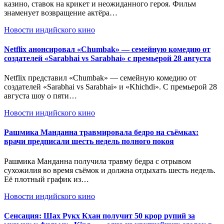
казино, ставок на крикет и неожиданного героя. Фильм
знаменует возвращение актёра…
Новости индийского кино
Netflix анонсировал «Chumbak» — семейную комедию от
создателей «Sarabhai vs Sarabhai» с премьерой 28 августа
Netflix представил «Chumbak» — семейную комедию от
создателей «Sarabhai vs Sarabhai» и «Khichdi». С премьерой 28
августа шоу о пяти…
Новости индийского кино
Рашмика Манданна травмировала бедро на съёмках:
врачи предписали шесть недель полного покоя
Рашмика Манданна получила травму бедра с отрывом
сухожилия во время съёмок и должна отдыхать шесть недель.
Её плотный график из…
Новости индийского кино
Сенсация: Шах Рукх Кхан получит 50 крор рупий за