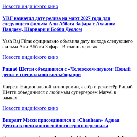
Новости индийского кино
YRF назначил дату релиза на март 2027 года для
следующего фильма Али Аббаса Зафара с Ахааном
Пандаем, Шарвари и Бобби Деолом
Yash Raj Films официально объявила дату выхода следующего
фильма Али Аббаса Зафара. В главных ролях...
Новости индийского кино
Ришаб Шетти объединился с «Человеком-пауком: Новый
день» в специальной коллаборации
Лауреат Национальной кинопремии, актёр и режиссёр Ришаб
Шетти объединился с любимым супергероем Marvel в
рамках...
Новости индийского кино
Викрант Мэсси присоединился к «Chauhaan» Аджая
Девгна в роли многослойного серого персонажа