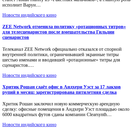
исполнит Варун…
Новости индийского кино
ZEE Network отменила политику «ротационных титров»
для телесценаристов после вмешательства Гильдии
сценаристов
Телеканал ZEE Network официально отказался от спорной
внутренней политики, ограничивавшей экранные титры
шестью именами и вводившей «ротационные» титры для
сценаристов.…
Новости индийского кино
Хритик Рошан сдаёт офис в Андхери Уэст за 17 лакхов
рупий в месяц: зарегистрирована пятилетняя сделка
Хритик Рошан заключил новую коммерческую арендную
сделку: офисные помещения в Андхери Уэст площадью около
6000 квадратных футов сданы компании Clearsynth…
Новости индийского кино