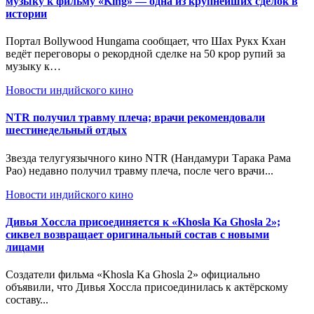
музыку к фильму «King» — одна из крупнейших сделок в
истории
Портал Bollywood Hungama сообщает, что Шах Рукх Кхан
ведёт переговоры о рекордной сделке на 50 крор рупий за
музыку к…
Новости индийского кино
NTR получил травму плеча; врачи рекомендовали
шестинедельный отдых
Звезда телугуязычного кино NTR (Нандамури Тарака Рама
Рао) недавно получил травму плеча, после чего врачи...
Новости индийского кино
Дивья Хоссла присоединяется к «Khosla Ka Ghosla 2»;
сиквел возвращает оригинальный состав с новыми
лицами
Создатели фильма «Khosla Ka Ghosla 2» официально
объявили, что Дивья Хоссла присоединилась к актёрскому
составу...