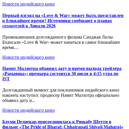
Новости индийского кино
Первый взгляд на «Love & War» может быть представлен
в ближайшее время? Источники сообщают о планах
создателей к Дивали 2026
Промокампания долгожданного фильма Санджая Лилы
Бхансали «Love & War» может начаться в самое ближайшее
время....
Новости индийского кино
Намит Малхотра объявил дату и время выхода трейлера
«Рамаяны»; премьера состоится 30 июля в 4:15 утра по
IST
Долгожданный момент для поклонников индийского кино
наконец наступил: продюсер Намит Малхотра официально
объявил дату и...
Новости индийского кино
Бхуми Педнекар присоединилась к Ришабу Шетти в
фильме «The Pride of Bharat: Chhatrapati Shivaji Maharaj»