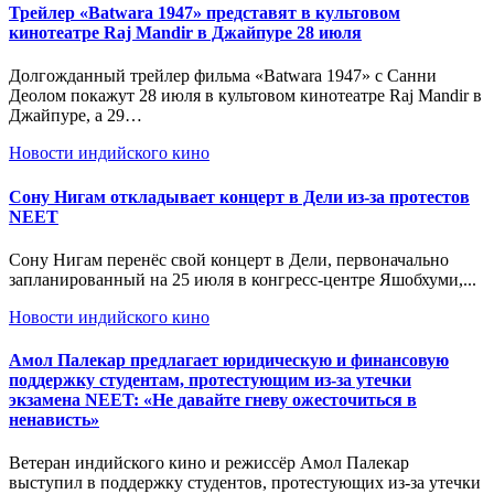
Трейлер «Batwara 1947» представят в культовом
кинотеатре Raj Mandir в Джайпуре 28 июля
Долгожданный трейлер фильма «Batwara 1947» с Санни
Деолом покажут 28 июля в культовом кинотеатре Raj Mandir в
Джайпуре, а 29…
Новости индийского кино
Сону Нигам откладывает концерт в Дели из-за протестов
NEET
Сону Нигам перенёс свой концерт в Дели, первоначально
запланированный на 25 июля в конгресс-центре Яшобхуми,...
Новости индийского кино
Амол Палекар предлагает юридическую и финансовую
поддержку студентам, протестующим из-за утечки
экзамена NEET: «Не давайте гневу ожесточиться в
ненависть»
Ветеран индийского кино и режиссёр Амол Палекар
выступил в поддержку студентов, протестующих из-за утечки