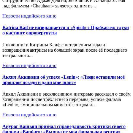
Сотрудничество Аджая Девгна, Jio Studios и Аанандa Л. Рая
над фильмом «Chauhaan» является одним из...
Новости индийского кино
Katrina Kaif не возвращается в «Spirit» с Прабхасом: слухи
о кастинге опровергнуты
Поклонники Катрины Каиф с нетерпением ждали
возвращения актрисы на большой экран после её последнего
театрального...
Новости индийского кино
Акхил Аккинени об успехе «Lenin»: «Люди оставили моё
прошлое позади и дали мне шанс»
Акхил Аккинени в эксклюзивном интервью рассказал о своём
возвращении после трёхлетнего перерыва, успехе фильма
«Lenin», эмоциональном моменте с отцом и…
Новости индийского кино
Анураг Кашьяп признал справедливость критики своего
фильма «Bandar»: «Вышла не моя финальная версия»