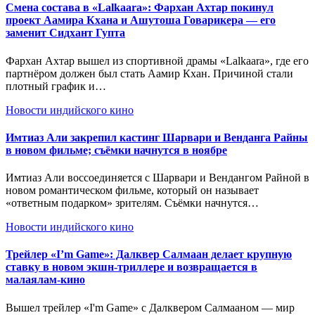
Смена состава в «Lalkaara»: Фархан Ахтар покинул
проект Аамира Кхана и Ашутоша Говарикера — его
заменит Сидхант Гупта
Фархан Ахтар вышел из спортивной драмы «Lalkaara», где его
партнёром должен был стать Аамир Кхан. Причиной стали
плотный график и…
Новости индийского кино
Имтиаз Али закрепил кастинг Шарвари и Венданга Райны
в новом фильме; съёмки начнутся в ноябре
Имтиаз Али воссоединяется с Шарвари и Вендангом Райной в
новом романтическом фильме, который он называет
«ответным подарком» зрителям. Съёмки начнутся…
Новости индийского кино
Трейлер «I’m Game»: Далквер Салмаан делает крупную
ставку в новом экшн-триллере и возвращается в
малаялам-кино
Вышел трейлер «I'm Game» с Далквером Салмааном — мир