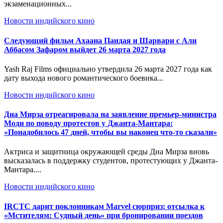
экзаменационных...
Новости индийского кино
Следующий фильм Ахаана Пандая и Шарвари с Али
Аббасом Зафаром выйдет 26 марта 2027 года
Yash Raj Films официально утвердила 26 марта 2027 года как
дату выхода нового романтического боевика...
Новости индийского кино
Диа Мирза отреагировала на заявление премьер-министра
Моди по поводу протестов у Джанта-Мантара:
«Понадобилось 47 дней, чтобы вы наконец что-то сказали»
Актриса и защитница окружающей среды Диа Мирза вновь
высказалась в поддержку студентов, протестующих у Джанта-
Мантара....
Новости индийского кино
IRCTC дарит поклонникам Marvel сюрприз: отсылка к
«Мстителям: Судный день» при бронировании поездов