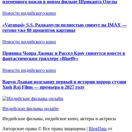
племенного вождя в новом фильме Шриканта Оделы
Новости индийского кино
«Varanasi» S.S. Раджамули полностью снимут на IMAX —
готово уже 80 процентов картины
Новости индийского кино
Приянка Чопра Джонас и Рассел Кроу снимутся вместе в
фантастическом триллере «Bluefly»
Новости индийского кино
Варун Дхаван возглавит первый в истории хоррор студии
Yash Raj Films — премьера в 2027 году
Индийские фильмы онлайн
Индийские фильмы, индийское кино, актеры и актрисы
Авторские права © Все права защищены
|
BlogData
от