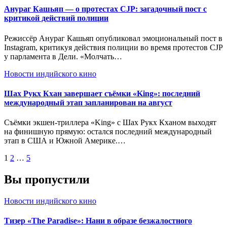
Анураг Кашьяп — о протестах CJP: загадочный пост с
критикой действий полиции
Режиссёр Анураг Кашьяп опубликовал эмоциональный пост в
Instagram, критикуя действия полиции во время протестов CJP
у парламента в Дели. «Молчать…
Новости индийского кино
Шах Рукх Кхан завершает съёмки «King»: последний
международный этап запланирован на август
Съёмки экшен-триллера «King» с Шах Рукх Кханом выходят
на финишную прямую: остался последний международный
этап в США и Южной Америке.…
Пагинация
1
2
…
5
записей
Вы пропустили
Новости индийского кино
Тизер «The Paradise»: Нани в образе безжалостного