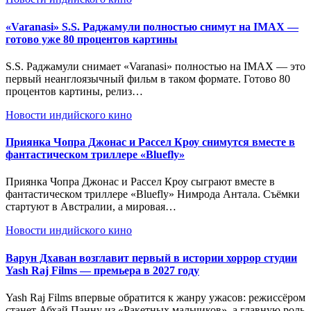
«Varanasi» S.S. Раджамули полностью снимут на IMAX —
готово уже 80 процентов картины
S.S. Раджамули снимает «Varanasi» полностью на IMAX — это
первый неанглоязычный фильм в таком формате. Готово 80
процентов картины, релиз…
Новости индийского кино
Приянка Чопра Джонас и Рассел Кроу снимутся вместе в
фантастическом триллере «Bluefly»
Приянка Чопра Джонас и Рассел Кроу сыграют вместе в
фантастическом триллере «Bluefly» Нимрода Антала. Съёмки
стартуют в Австралии, а мировая…
Новости индийского кино
Варун Дхаван возглавит первый в истории хоррор студии
Yash Raj Films — премьера в 2027 году
Yash Raj Films впервые обратится к жанру ужасов: режиссёром
станет Абхай Панну из «Ракетных мальчиков», а главную роль