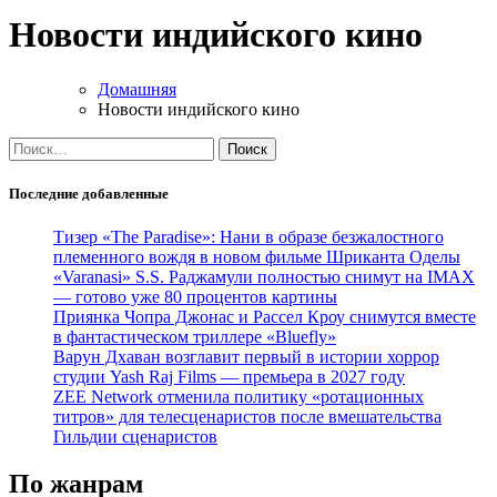
Новости индийского кино
Домашняя
Новости индийского кино
Найти:
Последние добавленные
Тизер «The Paradise»: Нани в образе безжалостного
племенного вождя в новом фильме Шриканта Оделы
«Varanasi» S.S. Раджамули полностью снимут на IMAX
— готово уже 80 процентов картины
Приянка Чопра Джонас и Рассел Кроу снимутся вместе
в фантастическом триллере «Bluefly»
Варун Дхаван возглавит первый в истории хоррор
студии Yash Raj Films — премьера в 2027 году
ZEE Network отменила политику «ротационных
титров» для телесценаристов после вмешательства
Гильдии сценаристов
По жанрам