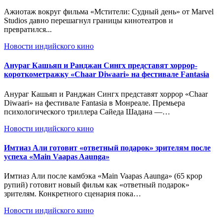
Ажиотаж вокруг фильма «Мстители: Судный день» от Marvel
Studios давно перешагнул границы кинотеатров и
превратился...
Новости индийского кино
Анураг Кашьяп и Ранджан Сингх представят хоррор-
короткометражку «Chaar Diwaari» на фестивале Fantasia
Анураг Кашьяп и Ранджан Сингх представят хоррор «Chaar
Diwaari» на фестивале Fantasia в Монреале. Премьера
психологического триллера Сайеда Шадана —…
Новости индийского кино
Имтиаз Али готовит «ответный подарок» зрителям после
успеха «Main Vaapas Aaunga»
Имтиаз Али после камбэка «Main Vaapas Aaunga» (65 крор
рупий) готовит новый фильм как «ответный подарок»
зрителям. Конкретного сценария пока…
Новости индийского кино