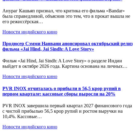
Анураг Кашьяп признал, что критика его фильма «Bandar»
была справедливой, объяснив это тем, что в прокат вышла не
его режиссёрская…
Новости индийского кино
Продюсер Сэмми Нанвани анонсировал октябрьский релиз
фильма «Jai Hind, Jai Sindh: A Love Story»
Фильм «Jai Hind, Jai Sindh: A Love Story» о разделе Индии
выйдет в октябре 2026 года. Картина основана на личных…
Новости индийского кино
PVR INOX отчиталась о прибыли в 56,5 крор рупий в
первом квартале: кассовые сборы выросли на 20%
PVR INOX завершила первый квартал 2027 финансового года
с чистой прибылью 56,5 крор рупий и ростом выручки на
10,4%. Кассовые…
Новости индийского кино