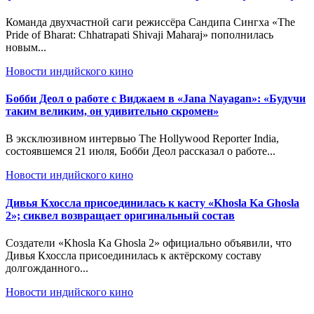
Команда двухчастной саги режиссёра Сандипа Сингха «The
Pride of Bharat: Chhatrapati Shivaji Maharaj» пополнилась
новым...
Новости индийского кино
Бобби Деол о работе с Виджаем в «Jana Nayagan»: «Будучи
таким великим, он удивительно скромен»
В эксклюзивном интервью The Hollywood Reporter India,
состоявшемся 21 июля, Бобби Деол рассказал о работе...
Новости индийского кино
Дивья Кхоссла присоединилась к касту «Khosla Ka Ghosla
2»; сиквел возвращает оригинальный состав
Создатели «Khosla Ka Ghosla 2» официально объявили, что
Дивья Кхоссла присоединилась к актёрскому составу
долгожданного...
Новости индийского кино