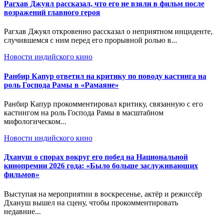
Рагхав Джуял рассказал, что его не взяли в фильм после
возражений главного героя
Рагхав Джуял откровенно рассказал о неприятном инциденте,
случившемся с ним перед его прорывной ролью в...
Новости индийского кино
Ранбир Капур ответил на критику по поводу кастинга на
роль Господа Рамы в «Рамаяне»
Ранбир Капур прокомментировал критику, связанную с его
кастингом на роль Господа Рамы в масштабном
мифологическом...
Новости индийского кино
Дхануш о спорах вокруг его побед на Национальной
кинопремии 2026 года: «Было больше заслуживающих
фильмов»
Выступая на мероприятии в воскресенье, актёр и режиссёр
Дхануш вышел на сцену, чтобы прокомментировать
недавние...