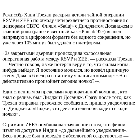
Режиссёр Хани Трехан раскрыл детали тайной операции
RSVP и ZEE5 по обходу четырёхлетнего противостояния с
цензорами CBFC. Фильм «Satluj» с Дилджитом Досанджем в
главной роли (ранее известный как «Punjab 95») вышел
напрямую в цифровом формате без единого сокращения, но
уже через 105 минут был удалён с платформы.
«За закрытыми дверями происходила колоссальная
оперативная работа между RSVP и ZEE, — рассказал Трехан.
— Честно говоря, я уже потерял веру в то, что фильм когда-
нибудь выйдет. Я постоянно молился, но возвёл циничную
стену. Даже в 6 вечера в пятницу я написал команде: «Это
действительно произойдёт сегодня ночью?»».
Единственным за пределами корпоративной команды, кто
знал о релизе, был Дилджит Досандж. Сразу после того, как
Трехан отправил тревожное сообщение, пришло уведомление
от Дилджита: «Паджи, это действительно выходит сегодня
ночью».
Стриминг ZEE5 опубликовал заявление о том, что фильм
изъят из доступа в Индии «до дальнейшего уведомления».
Весь процесс был проведён с абсолютной секретностью —