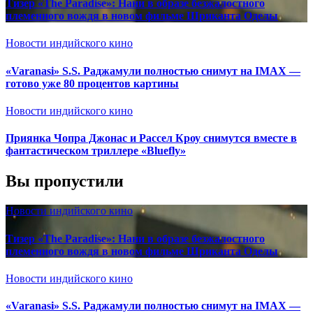
Тизер «The Paradise»: Нани в образе безжалостного
племенного вождя в новом фильме Шриканта Оделы
Новости индийского кино
«Varanasi» S.S. Раджамули полностью снимут на IMAX —
готово уже 80 процентов картины
Новости индийского кино
Приянка Чопра Джонас и Рассел Кроу снимутся вместе в
фантастическом триллере «Bluefly»
Вы пропустили
Новости индийского кино
Тизер «The Paradise»: Нани в образе безжалостного
племенного вождя в новом фильме Шриканта Оделы
Новости индийского кино
«Varanasi» S.S. Раджамули полностью снимут на IMAX —