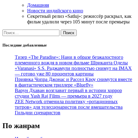
Домашняя
Новости индийского кино
Секретный релиз «Satluj»: режиссёр раскрыл, как
фильм удалили через 105 минут после премьеры
Найти:
Последние добавленные
Тизер «The Paradise»: Нани в образе безжалостного
племенного вождя в новом фильме Шриканта Оделы
«Varanasi» S.S. Раджамули полностью снимут на IMAX
— готово уже 80 процентов картины
Приянка Чопра Джонас и Рассел Кроу снимутся вместе
в фантастическом триллере «Bluefly»
Варун Дхаван возглавит первый в истории хоррор
студии Yash Raj Films — премьера в 2027 году
ZEE Network отменила политику «ротационных
титров» для телесценаристов после вмешательства
Гильдии сценаристов
По жанрам