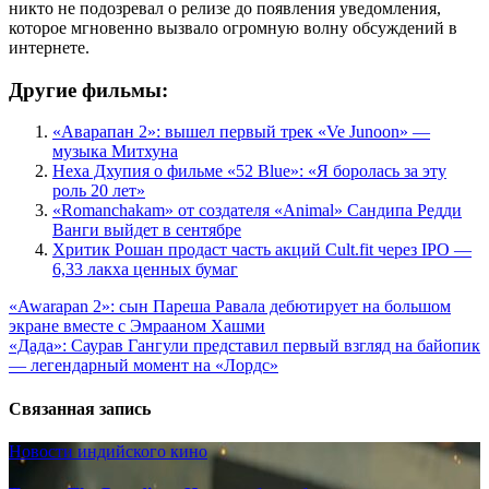
никто не подозревал о релизе до появления уведомления,
которое мгновенно вызвало огромную волну обсуждений в
интернете.
Другие фильмы:
«Аварапан 2»: вышел первый трек «Ve Junoon» —
музыка Митхуна
Неха Дхупия о фильме «52 Blue»: «Я боролась за эту
роль 20 лет»
«Romanchakam» от создателя «Animal» Сандипа Редди
Ванги выйдет в сентябре
Хритик Рошан продаст часть акций Cult.fit через IPO —
6,33 лакха ценных бумаг
Навигация
«Awarapan 2»: сын Пареша Равала дебютирует на большом
экране вместе с Эмрааном Хашми
по
«Дада»: Саурав Гангули представил первый взгляд на байопик
записям
— легендарный момент на «Лордс»
Связанная запись
Новости индийского кино