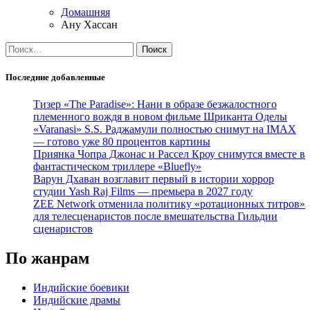
Домашняя
Ану Хассан
Найти:
Последние добавленные
Тизер «The Paradise»: Нани в образе безжалостного
племенного вождя в новом фильме Шриканта Оделы
«Varanasi» S.S. Раджамули полностью снимут на IMAX
— готово уже 80 процентов картины
Приянка Чопра Джонас и Рассел Кроу снимутся вместе в
фантастическом триллере «Bluefly»
Варун Дхаван возглавит первый в истории хоррор
студии Yash Raj Films — премьера в 2027 году
ZEE Network отменила политику «ротационных титров»
для телесценаристов после вмешательства Гильдии
сценаристов
По жанрам
Индийские боевики
Индийские драмы