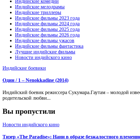
Индийские комедии
Индийские мелодрамы
Индийские триллеры
Индийские фильмы 2023 года
Индийские фильмы 2024 года
Индийские фильмы 2025 года
Индийские фильмы 2026 года
Индийские фильмы ужасов
Индийские фильмы фантастика
Лучшие индийские фильмы
Новости индийского кино
Индийские боевики
Один / 1 – Nenokkadine (2014)
Индийский боевик режиссера Сукумара.Гаутам – молодой известный и перспективный рок-музыкант. Он вырос без
родительской любви...
Вы пропустили
Новости индийского кино
Тизер «The Paradise»: Нани в образе безжалостного племе