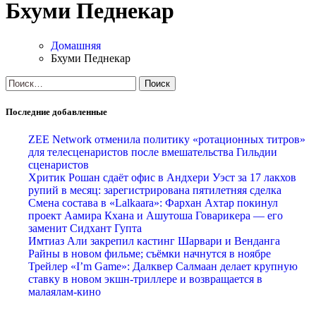
Бхуми Педнекар
Домашняя
Бхуми Педнекар
Найти:
Последние добавленные
ZEE Network отменила политику «ротационных титров»
для телесценаристов после вмешательства Гильдии
сценаристов
Хритик Рошан сдаёт офис в Андхери Уэст за 17 лакхов
рупий в месяц: зарегистрирована пятилетняя сделка
Смена состава в «Lalkaara»: Фархан Ахтар покинул
проект Аамира Кхана и Ашутоша Говарикера — его
заменит Сидхант Гупта
Имтиаз Али закрепил кастинг Шарвари и Венданга
Райны в новом фильме; съёмки начнутся в ноябре
Трейлер «I’m Game»: Далквер Салмаан делает крупную
ставку в новом экшн-триллере и возвращается в
малаялам-кино