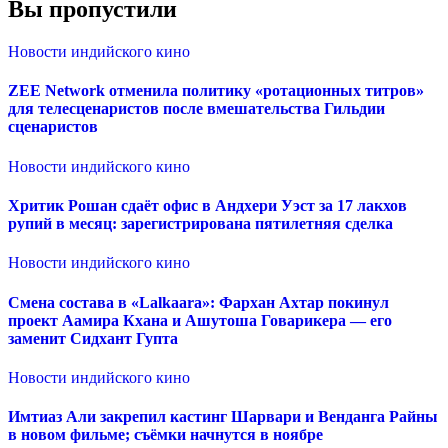
Вы пропустили
Новости индийского кино
ZEE Network отменила политику «ротационных титров»
для телесценаристов после вмешательства Гильдии
сценаристов
Новости индийского кино
Хритик Рошан сдаёт офис в Андхери Уэст за 17 лакхов
рупий в месяц: зарегистрирована пятилетняя сделка
Новости индийского кино
Смена состава в «Lalkaara»: Фархан Ахтар покинул
проект Аамира Кхана и Ашутоша Говарикера — его
заменит Сидхант Гупта
Новости индийского кино
Имтиаз Али закрепил кастинг Шарвари и Венданга Райны
в новом фильме; съёмки начнутся в ноябре