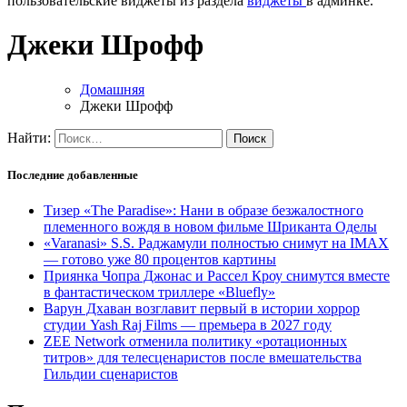
пользовательские виджеты из раздела
виджеты
в админке.
Джеки Шрофф
Домашняя
Джеки Шрофф
Найти:
Последние добавленные
Тизер «The Paradise»: Нани в образе безжалостного
племенного вождя в новом фильме Шриканта Оделы
«Varanasi» S.S. Раджамули полностью снимут на IMAX
— готово уже 80 процентов картины
Приянка Чопра Джонас и Рассел Кроу снимутся вместе
в фантастическом триллере «Bluefly»
Варун Дхаван возглавит первый в истории хоррор
студии Yash Raj Films — премьера в 2027 году
ZEE Network отменила политику «ротационных
титров» для телесценаристов после вмешательства
Гильдии сценаристов