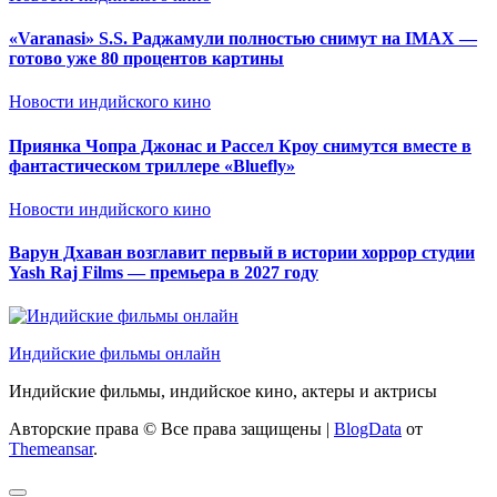
«Varanasi» S.S. Раджамули полностью снимут на IMAX —
готово уже 80 процентов картины
Новости индийского кино
Приянка Чопра Джонас и Рассел Кроу снимутся вместе в
фантастическом триллере «Bluefly»
Новости индийского кино
Варун Дхаван возглавит первый в истории хоррор студии
Yash Raj Films — премьера в 2027 году
Индийские фильмы онлайн
Индийские фильмы, индийское кино, актеры и актрисы
Авторские права © Все права защищены
|
BlogData
от
Themeansar
.