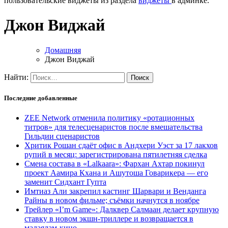
пользовательские виджеты из раздела
виджеты
в админке.
Джон Виджай
Домашняя
Джон Виджай
Найти:
Последние добавленные
ZEE Network отменила политику «ротационных
титров» для телесценаристов после вмешательства
Гильдии сценаристов
Хритик Рошан сдаёт офис в Андхери Уэст за 17 лакхов
рупий в месяц: зарегистрирована пятилетняя сделка
Смена состава в «Lalkaara»: Фархан Ахтар покинул
проект Аамира Кхана и Ашутоша Говарикера — его
заменит Сидхант Гупта
Имтиаз Али закрепил кастинг Шарвари и Венданга
Райны в новом фильме; съёмки начнутся в ноябре
Трейлер «I’m Game»: Далквер Салмаан делает крупную
ставку в новом экшн-триллере и возвращается в
малаялам-кино