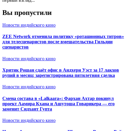
первый взгляд...
Вы пропустили
Новости индийского кино
ZEE Network отменила политику «ротационных титров»
для телесценаристов после вмешательства Гильдии
сценаристов
Новости индийского кино
Хритик Рошан сдаёт офис в Андхери Уэст за 17 лакхов
рупий в месяц: зарегистрирована пятилетняя сделка
Новости индийского кино
Смена состава в «Lalkaara»: Фархан Ахтар покинул
проект Аамира Кхана и Ашутоша Говарикера — его
заменит Сидхант Гупта
Новости индийского кино