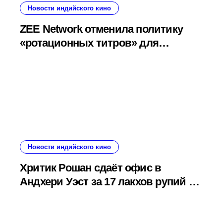
Новости индийского кино
ZEE Network отменила политику
«ротационных титров» для
телесценаристов после
вмешательства Гильдии
сценаристов
Новости индийского кино
Хритик Рошан сдаёт офис в
Андхери Уэст за 17 лакхов рупий в
месяц: зарегистрирована
пятилетняя сделка