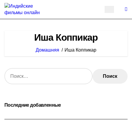
Перейти
к
содержанию
Иша Коппикар
Домашняя
Иша Коппикар
Н
а
й
т
и
:
Последние добавленные