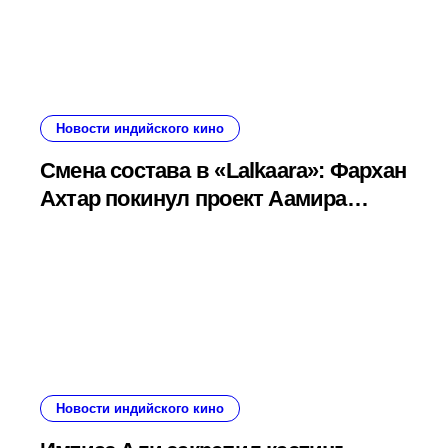
Новости индийского кино
Смена состава в «Lalkaara»: Фархан
Ахтар покинул проект Аамира
Кхана и Ашутоша Говарикера — его
заменит Сидхант Гупта
Новости индийского кино