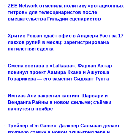
ZEE Network отменила политику «ротационных
титров» для телесценаристов после
вмешательства Гильдии сценаристов
Хритик Рошан сдаёт офис в Андхери Уэст за 17
лакхов рупий в месяц: зарегистрирована
пятилетняя сделка
Смена состава в «Lalkaara»: Фархан Ахтар
покинул проект Аамира Кхана и Ашутоша
Говарикера — его заменит Сидхант Гупта
Имтиаз Али закрепил кастинг Шарвари и
Венданга Райны в новом фильме; съёмки
начнутся в ноябре
Трейлер «I’m Game»: Далквер Салмаан делает
крупную ставку в новом экшн-триллере и