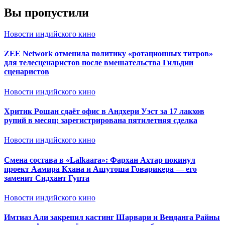
Вы пропустили
Новости индийского кино
ZEE Network отменила политику «ротационных титров»
для телесценаристов после вмешательства Гильдии
сценаристов
Новости индийского кино
Хритик Рошан сдаёт офис в Андхери Уэст за 17 лакхов
рупий в месяц: зарегистрирована пятилетняя сделка
Новости индийского кино
Смена состава в «Lalkaara»: Фархан Ахтар покинул
проект Аамира Кхана и Ашутоша Говарикера — его
заменит Сидхант Гупта
Новости индийского кино
Имтиаз Али закрепил кастинг Шарвари и Венданга Райны