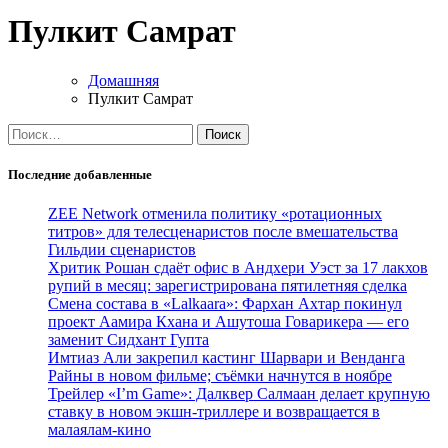
Пулкит Самрат
Домашняя
Пулкит Самрат
Найти:
Последние добавленные
ZEE Network отменила политику «ротационных
титров» для телесценаристов после вмешательства
Гильдии сценаристов
Хритик Рошан сдаёт офис в Андхери Уэст за 17 лакхов
рупий в месяц: зарегистрирована пятилетняя сделка
Смена состава в «Lalkaara»: Фархан Ахтар покинул
проект Аамира Кхана и Ашутоша Говарикера — его
заменит Сидхант Гупта
Имтиаз Али закрепил кастинг Шарвари и Венданга
Райны в новом фильме; съёмки начнутся в ноябре
Трейлер «I’m Game»: Далквер Салмаан делает крупную
ставку в новом экшн-триллере и возвращается в
малаялам-кино