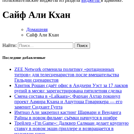
пользовательские виджеты из раздела
виджеты
в админке.
Сайф Али Кхан
Домашняя
Сайф Али Кхан
Найти:
Последние добавленные
ZEE Network отменила политику «ротационных
титров» для телесценаристов после вмешательства
Гильдии сценаристов
Хритик Рошан сдаёт офис в Андхери Уэст за 17 лакхов
рупий в месяц: зарегистрирована пятилетняя сделка
Смена состава в «Lalkaara»: Фархан Ахтар покинул
проект Аамира Кхана и Ашутоша Говарикера — его
заменит Сидхант Гупта
Имтиаз Али закрепил кастинг Шарвари и Венданга
Райны в новом фильме; съёмки начнутся в ноябре
Трейлер «I’m Game»: Далквер Салмаан делает крупную
ставку в новом экшн-триллере и возвращается в
малаялам-кино