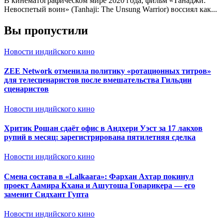
В кинематографическом мире 2020 года, фильм «Танаджи:
Невоспетый воин» (Tanhaji: The Unsung Warrior) воссиял как...
Вы пропустили
Новости индийского кино
ZEE Network отменила политику «ротационных титров»
для телесценаристов после вмешательства Гильдии
сценаристов
Новости индийского кино
Хритик Рошан сдаёт офис в Андхери Уэст за 17 лакхов
рупий в месяц: зарегистрирована пятилетняя сделка
Новости индийского кино
Смена состава в «Lalkaara»: Фархан Ахтар покинул
проект Аамира Кхана и Ашутоша Говарикера — его
заменит Сидхант Гупта
Новости индийского кино