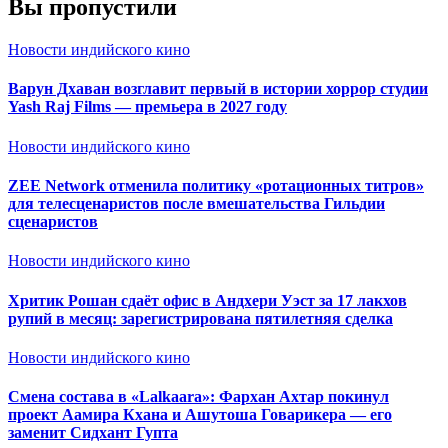
Вы пропустили
Новости индийского кино
Варун Дхаван возглавит первый в истории хоррор студии
Yash Raj Films — премьера в 2027 году
Новости индийского кино
ZEE Network отменила политику «ротационных титров»
для телесценаристов после вмешательства Гильдии
сценаристов
Новости индийского кино
Хритик Рошан сдаёт офис в Андхери Уэст за 17 лакхов
рупий в месяц: зарегистрирована пятилетняя сделка
Новости индийского кино
Смена состава в «Lalkaara»: Фархан Ахтар покинул
проект Аамира Кхана и Ашутоша Говарикера — его
заменит Сидхант Гупта