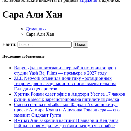
пользовательские виджеты из раздела
виджеты
в админке.
Сара Али Хан
Домашняя
Сара Али Хан
Найти:
Последние добавленные
Варун Дхаван возглавит первый в истории хоррор
студии Yash Raj Films — премьера в 2027 году
ZEE Network отменила политику «ротационных
титров» для телесценаристов после вмешательства
Гильдии сценаристов
Хритик Рошан сдаёт офис в Андхери Уэст за 17 лакхов
рупий в месяц: зарегистрирована пятилетняя сделка
Смена состава в «Lalkaara»: Фархан Ахтар покинул
проект Аамира Кхана и Ашутоша Говарикера — его
заменит Сидхант Гупта
Имтиаз Али закрепил кастинг Шарвари и Венданга
Райны в новом фильме; съёмки начнутся в ноябре