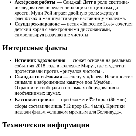
Актёрские работы
— Санджай Датт в роли скептика-
исследователя передаёт эволюцию от цинизма до
ярости. Муни Рой играет двойную роль: жертву в
флешбэках и манипулятивную наставницу колледжа.
Саундтрек-парадокс
— песня «Innocence Lost» сочетает
детский хорал с электронными диссонансами,
символизируя разрушение чистоты.
Интересные факты
Источник вдохновения
— сюжет основан на реальных
событиях 2018 года в колледже Мирут, где студентки
протестовали против «ритуалов чистоты».
Скандал со съёмками
— сцену у «Дерева Невинности»
снимали в заброшенном кампусе под Мумбаи.
Охранники сообщали о поломках оборудования и
необъяснимых шумах.
Кассовый провал
— при бюджете ₹50 крор ($6 млн)
сборы составили лишь ₹12 крор ($1.4 млн). Критики
назвали фильм «слишком мрачным для Болливуда».
Техническая информация