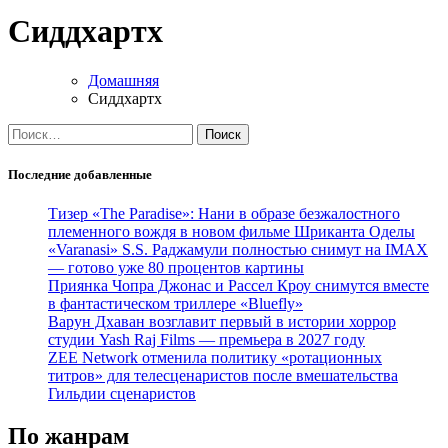
Сиддхартх
Домашняя
Сиддхартх
Найти:
Последние добавленные
Тизер «The Paradise»: Нани в образе безжалостного
племенного вождя в новом фильме Шриканта Оделы
«Varanasi» S.S. Раджамули полностью снимут на IMAX
— готово уже 80 процентов картины
Приянка Чопра Джонас и Рассел Кроу снимутся вместе
в фантастическом триллере «Bluefly»
Варун Дхаван возглавит первый в истории хоррор
студии Yash Raj Films — премьера в 2027 году
ZEE Network отменила политику «ротационных
титров» для телесценаристов после вмешательства
Гильдии сценаристов
По жанрам