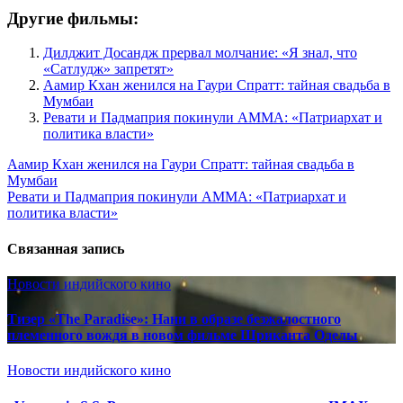
Другие фильмы:
Дилджит Досандж прервал молчание: «Я знал, что
«Сатлудж» запретят»
Аамир Кхан женился на Гаури Спратт: тайная свадьба в
Мумбаи
Ревати и Падмаприя покинули AMMA: «Патриархат и
политика власти»
Навигация
Аамир Кхан женился на Гаури Спратт: тайная свадьба в
Мумбаи
по
Ревати и Падмаприя покинули AMMA: «Патриархат и
записям
политика власти»
Связанная запись
Новости индийского кино
Тизер «The Paradise»: Нани в образе безжалостного
племенного вождя в новом фильме Шриканта Оделы
Новости индийского кино