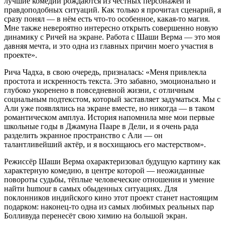
лучшие комедии рождаются из честных персонажей и
правдоподобных ситуаций. Как только я прочитал сценарий, я
сразу понял — в нём есть что-то особенное, какая-то магия.
Мне также невероятно интересно открыть совершенно новую
динамику с Ричей на экране. Работа с Шаши Верма — это моя
давняя мечта, и это одна из главных причин моего участия в
проекте».
Рича Чадха, в свою очередь, призналась: «Меня привлекла
простота и искренность текста. Это забавно, эмоционально и
глубоко укоренено в повседневной жизни, с отличным
социальным подтекстом, который заставляет задуматься. Мы с
Али уже появлялись на экране вместе, но никогда — в таком
романтическом амплуа. История напомнила мне мои первые
школьные годы в Джамуна Пааре в Дели, и я очень рада
разделить экранное пространство с Али — он
талантливейший актёр, и я восхищаюсь его мастерством».
Режиссёр Шаши Верма охарактеризовал будущую картину как
характерную комедию, в центре которой — неожиданные
повороты судьбы, тёплые человеческие отношения и умение
найти humour в самых обыденных ситуациях. Для
поклонников индийского кино этот проект станет настоящим
подарком: наконец-то одна из самых любимых реальных пар
Болливуда перенесёт свою химию на большой экран.