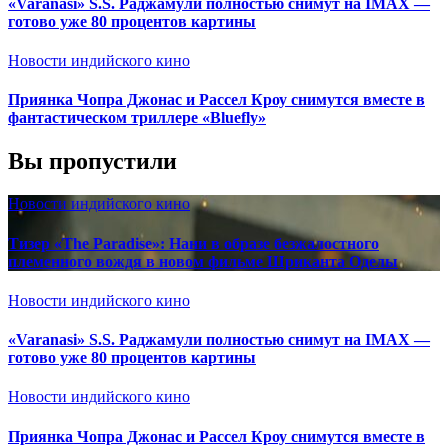
«Varanasi» S.S. Раджамули полностью снимут на IMAX —
готово уже 80 процентов картины
Новости индийского кино
Приянка Чопра Джонас и Рассел Кроу снимутся вместе в
фантастическом триллере «Bluefly»
Вы пропустили
Новости индийского кино
Тизер «The Paradise»: Нани в образе безжалостного
племенного вождя в новом фильме Шриканта Оделы
Новости индийского кино
«Varanasi» S.S. Раджамули полностью снимут на IMAX —
готово уже 80 процентов картины
Новости индийского кино
Приянка Чопра Джонас и Рассел Кроу снимутся вместе в