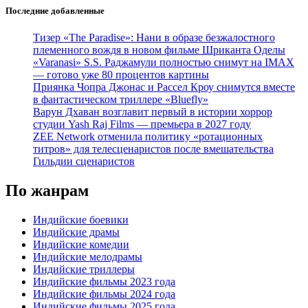
Последние добавленные
Тизер «The Paradise»: Нани в образе безжалостного
племенного вождя в новом фильме Шриканта Оделы
«Varanasi» S.S. Раджамули полностью снимут на IMAX
— готово уже 80 процентов картины
Приянка Чопра Джонас и Рассел Кроу снимутся вместе
в фантастическом триллере «Bluefly»
Варун Дхаван возглавит первый в истории хоррор
студии Yash Raj Films — премьера в 2027 году
ZEE Network отменила политику «ротационных
титров» для телесценаристов после вмешательства
Гильдии сценаристов
По жанрам
Индийские боевики
Индийские драмы
Индийские комедии
Индийские мелодрамы
Индийские триллеры
Индийские фильмы 2023 года
Индийские фильмы 2024 года
Индийские фильмы 2025 года