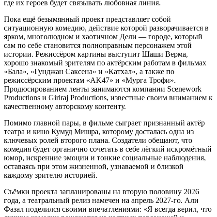
где их героев будет связывать любовная линия.
Пока ещё безымянный проект представляет собой
ситуационную комедию, действие которой разворачивается в
ярком, многолюдном и хаотичном Дели — городе, который
сам по себе становится полноправным персонажем этой
истории. Режиссёром картины выступит Шаши Верма,
хорошо знакомый зрителям по актёрским работам в фильмах
«Бала», «Гунджан Саксена» и «Катхал», а также по
режиссёрским проектам «AK47» и «Мурга Трофи».
Продюсированием ленты занимаются компании Scenework
Productions и Giriraj Productions, известные своим вниманием к
качественному авторскому контенту.
Помимо главной пары, в фильме сыграет признанный актёр
театра и кино Кумуд Мишра, которому досталась одна из
ключевых ролей второго плана. Создатели обещают, что
комедия будет органично сочетать в себе лёгкий искромётный
юмор, искренние эмоции и тонкие социальные наблюдения,
оставаясь при этом жизненной, узнаваемой и близкой
каждому зрителю историей.
Съёмки проекта запланированы на вторую половину 2026
года, а театральный релиз намечен на апрель 2027-го. Али
Фазал поделился своими впечатлениями: «Я всегда верил, что