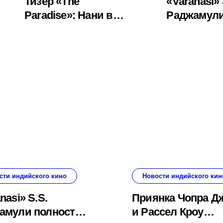
Тизер «The
«Varanasi» 
Paradise»: Нани в
Раджамул
образе
полностью
безжалостного
на IMAX — 
племенного вождя
уже 80 про
в новом фильме
картины
Шриканта Оделы
сти индийского кино
Новости индийского кин
nasi» S.S.
Приянка Чопра Д
амули полностью
и Рассел Кроу