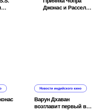
S.S.
Приянка Чопра
и
Джонас и Рассел
 снимут
Кроу снимутся
готово
вместе в
центов
фантастическом
триллере «Bluefly»
о
Новости индийского кино
жонас
Варун Дхаван
возглавит первый в