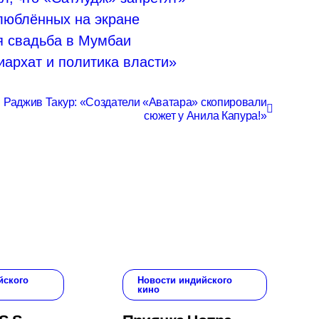
люблённых на экране
я свадьба в Мумбаи
архат и политика власти»
Раджив Такур: «Создатели «Аватара» скопировали
сюжет у Анила Капура!»
йского
Новости индийского
кино