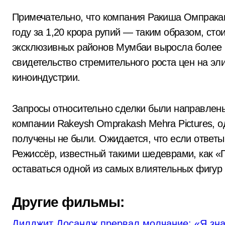
Примечательно, что компания Ракиша Омпракаш
году за 1,20 крора рупий — таким образом, ст
эксклюзивных районов Мумбаи выросла более че
свидетельство стремительного роста цен на эл
киноиндустрии.
Запросы относительно сделки были направлен
компании Rakeysh Omprakash Mehra Pictures, 
получены не были. Ожидается, что если ответы
Режиссёр, известный такими шедеврами, как «П
оставаться одной из самых влиятельных фигур
Другие фильмы:
Дилджит Досандж прервал молчание: «Я зна