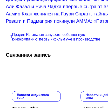
Али Фазал и Рича Чадха впервые сыграют в
Аамир Кхан женился на Гаури Спратт: тайна
Ревати и Падмаприя покинули AMMA: «Патри
Навигация
Прадип Раганатан запускает собственную
кинокомпанию: первый фильм уже в производстве
по
записям
Связанная запись
Новости индийского
Новости инди
кино
кино