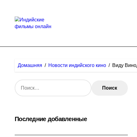
Перейти
к
содержанию
Домашняя
Новости индийского кино
Виду Винод
Н
а
й
т
и
:
Последние добавленные