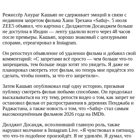
Режиссёр Анураг Кашьяп не сдерживает эмоций в связи с
недавним запретом фильма Хани Трехана «Satluj». 5 июля
ZEE5 объявил, что картина с Дилджитом Досанджем больше
не доступна в Индии — ленту удалили всего через 48 часов
после премьеры. Кашьяп, хорошо знакомый с цензурными
спорами, отреагировал в Instagram.
Он репостнул объявление об удалении фильма и добавил свой
комментарий: «С запретами всё просто — чем больше что-то
запрещаешь, тем больше люди хотят это увидеть. Я даже не
планировал смотреть этот фильм, но теперь мне придётся это
сделать, чтобы понять, за что его запретили».
Затем Кашьяп опубликовал ещё одну историю, призывая
публику смотреть фильм любыми способами. Он продолжал
высказываться на эту тему, репостя видео о том, как запрет не
остановил фильм от распространения в деревнях Пенджаба и
Раджастана, а также новость о том, что «Satluj» стал самым
высокооценённым фильмом 2026 года на IMDb.
Дилджит Досандж, исполнивший главную роль, также
нарушил молчание в Instagram Live. «Я чувствовал в пятницу,
что что-то подобное произойдёт. Я не удивлён. Я думал, что