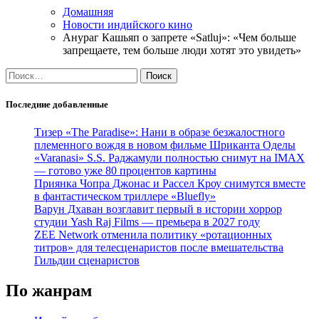
Домашняя
Новости индийского кино
Анураг Кашьяп о запрете «Satluj»: «Чем больше
запрещаете, тем больше люди хотят это увидеть»
Найти:
Последние добавленные
Тизер «The Paradise»: Нани в образе безжалостного
племенного вождя в новом фильме Шриканта Оделы
«Varanasi» S.S. Раджамули полностью снимут на IMAX
— готово уже 80 процентов картины
Приянка Чопра Джонас и Рассел Кроу снимутся вместе
в фантастическом триллере «Bluefly»
Варун Дхаван возглавит первый в истории хоррор
студии Yash Raj Films — премьера в 2027 году
ZEE Network отменила политику «ротационных
титров» для телесценаристов после вмешательства
Гильдии сценаристов
По жанрам