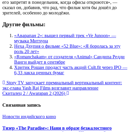
его запретят в понедельник, когда офисы откроются», —
сказал он, добавив, что рад, что фильм хотя бы дошёл до
зрителей, особенно до молодёжи.
Другие фильмы:
«Аварапан 2»: вышел первый трек «Ve Junoon» —
музыка Митхуна
Неха Дхупия о фильме «52 Blue»: «Я боролась за эту
роль 20 лет»
«Romanchakam» от создателя «Animal» Сандипа Редди
Ванги выйдет в сентябре
Хритик Рошан продаст часть акций Cult.fit через IPO —
6,33 лакха ценных бумаг
Навигация
Story TV запускает премиальный вертикальный контент:
экс-глава Yash Raj Films возглавит направление
по
Скиталец 2 / Awarapan 2 (2026)
записям
Связанная запись
Новости индийского кино
Тизер «The Paradise»: Нани в образе безжалостного