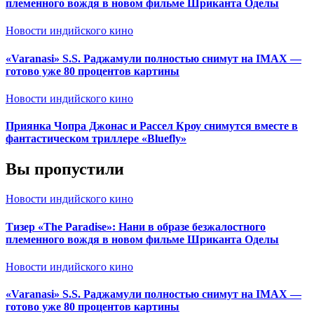
племенного вождя в новом фильме Шриканта Оделы
Новости индийского кино
«Varanasi» S.S. Раджамули полностью снимут на IMAX —
готово уже 80 процентов картины
Новости индийского кино
Приянка Чопра Джонас и Рассел Кроу снимутся вместе в
фантастическом триллере «Bluefly»
Вы пропустили
Новости индийского кино
Тизер «The Paradise»: Нани в образе безжалостного
племенного вождя в новом фильме Шриканта Оделы
Новости индийского кино
«Varanasi» S.S. Раджамули полностью снимут на IMAX —
готово уже 80 процентов картины