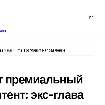
кино
ash Raj Films возглавит направление
ет премиальный
тент: экс-глава