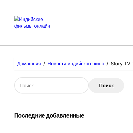
Перейти
к
содержанию
Домашняя
Новости индийского кино
Story TV 
Н
а
й
т
и
:
Последние добавленные