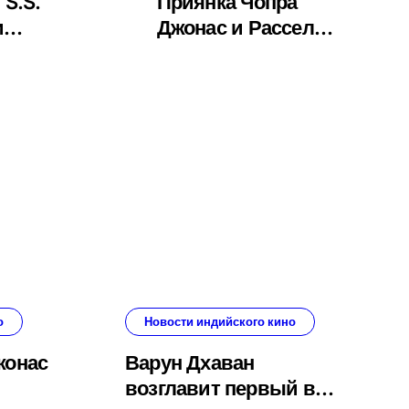
 S.S.
Приянка Чопра
и
Джонас и Рассел
 снимут
Кроу снимутся
 готово
вместе в
оцентов
фантастическом
триллере «Bluefly»
о
Новости индийского кино
жонас
Варун Дхаван
возглавит первый в