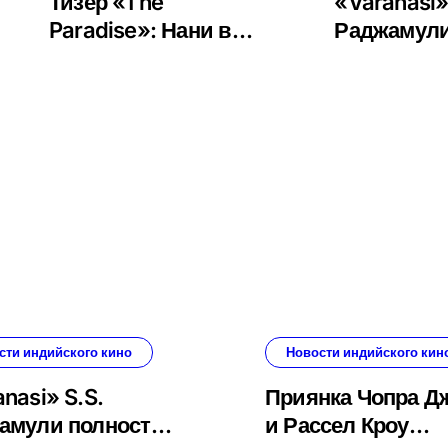
Тизер «The
«Varanasi»
Paradise»: Нани в
Раджамул
образе
полностью
безжалостного
на IMAX —
племенного вождя
уже 80 пр
в новом фильме
картины
Шриканта Оделы
сти индийского кино
Новости индийского кин
nasi» S.S.
Приянка Чопра Д
амули полностью
и Рассел Кроу