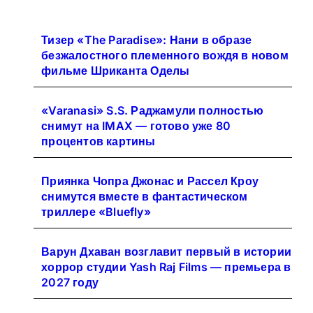
Тизер «The Paradise»: Нани в образе
безжалостного племенного вождя в новом
фильме Шриканта Оделы
«Varanasi» S.S. Раджамули полностью
снимут на IMAX — готово уже 80
процентов картины
Приянка Чопра Джонас и Рассел Кроу
снимутся вместе в фантастическом
триллере «Bluefly»
Варун Дхаван возглавит первый в истории
хоррор студии Yash Raj Films — премьера в
2027 году