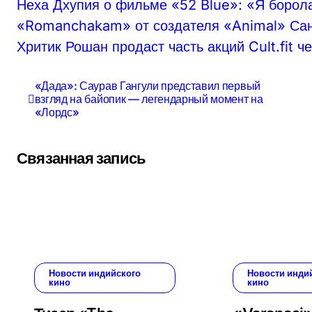
Неха Дхупия о фильме «52 Blue»: «Я борола
«Romanchakam» от создателя «Animal» Сан
Хритик Рошан продаст часть акций Cult.fit ч
Навигация
«Дада»: Саурав Гангули представил первый
взгляд на байопик — легендарный момент на
по
«Лордс»
записям
Связанная запись
Новости индийского
Новости инди
кино
кино