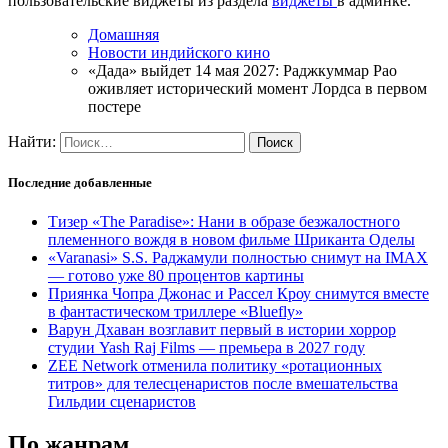
пользовательские виджеты из раздела
виджеты
в админке.
Домашняя
Новости индийского кино
«Дада» выйдет 14 мая 2027: Раджкуммар Рао
оживляет исторический момент Лордса в первом
постере
Найти:
Последние добавленные
Тизер «The Paradise»: Нани в образе безжалостного
племенного вождя в новом фильме Шриканта Оделы
«Varanasi» S.S. Раджамули полностью снимут на IMAX
— готово уже 80 процентов картины
Приянка Чопра Джонас и Рассел Кроу снимутся вместе
в фантастическом триллере «Bluefly»
Варун Дхаван возглавит первый в истории хоррор
студии Yash Raj Films — премьера в 2027 году
ZEE Network отменила политику «ротационных
титров» для телесценаристов после вмешательства
Гильдии сценаристов
По жанрам