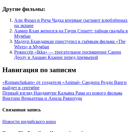
Другие фильмы:
Али Фазал и Рича Чадха впервые сыграют влюблённых
на экране
Аамир Кхан женился на Гаури Спратт: тайная свадьба в
Мумбаи
Мадхур Бхандаркар приступил к съёмкам фильма «The
Wives» в Мумбаи
Режиссёр «Ikka» — трогательное посвящение Санни
Деолу и Акшаю Кханне перед премьерой
Навигация по записям
«Romanchakam» от создателя «Animal» Сандипа Редди Ванги
выйдет в сентябре
Первый взгляд Нандамури Кальяна Рама из нового фильма
Виктори Венкатеша и Анила Равипуди
Связанная запись
Новости индийского кино