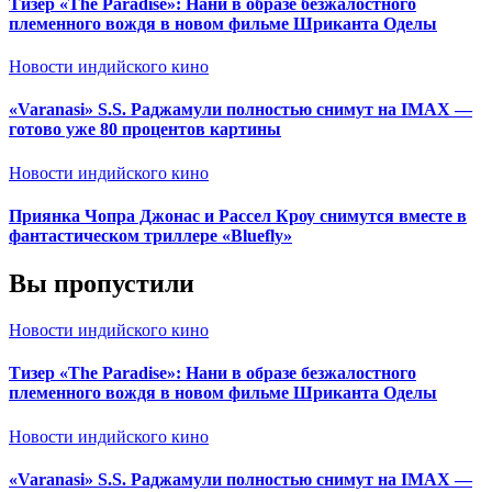
Тизер «The Paradise»: Нани в образе безжалостного
племенного вождя в новом фильме Шриканта Оделы
Новости индийского кино
«Varanasi» S.S. Раджамули полностью снимут на IMAX —
готово уже 80 процентов картины
Новости индийского кино
Приянка Чопра Джонас и Рассел Кроу снимутся вместе в
фантастическом триллере «Bluefly»
Вы пропустили
Новости индийского кино
Тизер «The Paradise»: Нани в образе безжалостного
племенного вождя в новом фильме Шриканта Оделы
Новости индийского кино
«Varanasi» S.S. Раджамули полностью снимут на IMAX —