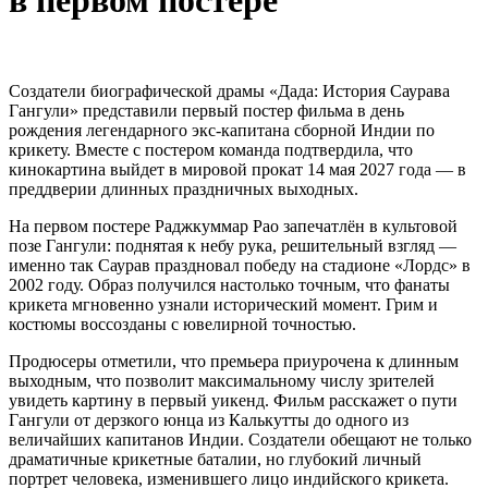
в первом постере
Создатели биографической драмы «Дада: История Саурава
Гангули» представили первый постер фильма в день
рождения легендарного экс-капитана сборной Индии по
крикету. Вместе с постером команда подтвердила, что
кинокартина выйдет в мировой прокат 14 мая 2027 года — в
преддверии длинных праздничных выходных.
На первом постере Раджкуммар Рао запечатлён в культовой
позе Гангули: поднятая к небу рука, решительный взгляд —
именно так Саурав праздновал победу на стадионе «Лордс» в
2002 году. Образ получился настолько точным, что фанаты
крикета мгновенно узнали исторический момент. Грим и
костюмы воссозданы с ювелирной точностью.
Продюсеры отметили, что премьера приурочена к длинным
выходным, что позволит максимальному числу зрителей
увидеть картину в первый уикенд. Фильм расскажет о пути
Гангули от дерзкого юнца из Калькутты до одного из
величайших капитанов Индии. Создатели обещают не только
драматичные крикетные баталии, но глубокий личный
портрет человека, изменившего лицо индийского крикета.